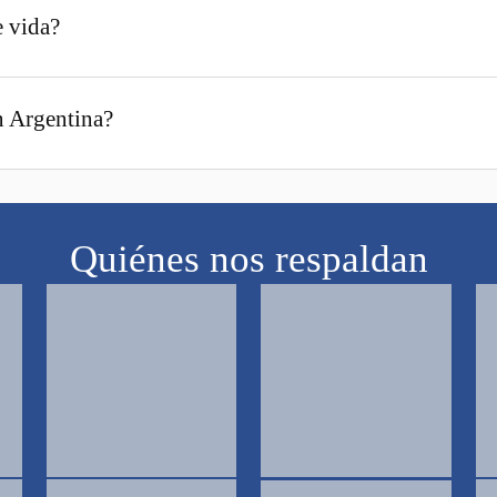
e vida?
rantizar la seguridad financiera de tu familia. Con un seguro de vida, t
n Argentina?
ualquier persona o entidad que vos elijas. Lo único que tenés que hacer
parte del mundo. Podemos buscar coberturas realmente flexibles y amig
Quiénes nos respaldan