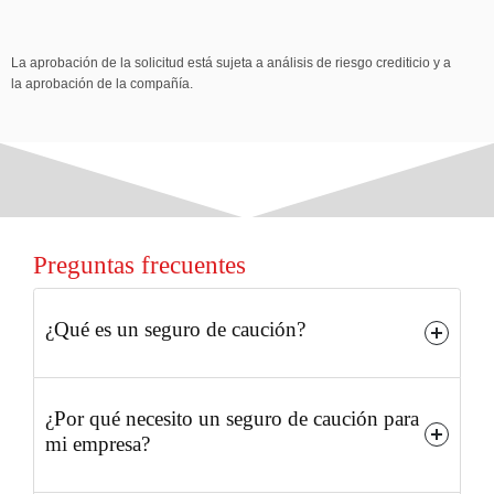
La aprobación de la solicitud está sujeta a análisis de riesgo crediticio y a
la aprobación de la compañía.
Preguntas frecuentes
¿Qué es un seguro de caución?
Un seguro de caución es una póliza que garantiza el
¿Por qué necesito un seguro de caución para
cumplimiento de obligaciones financieras o contractuales
mi empresa?
asumidas por una parte en beneficio de otra. Es una
herramienta útil para garantizar el cumplimiento de